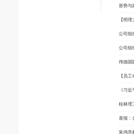
形势与
【明理
公司组
公司组
伟德国际
【员工动
《习近
桂林理工
喜报：
朱鸿亮