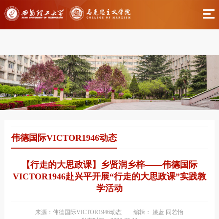
伟德国际(bv1946·源于英国)官方网站-Officials
Website
伟德国际VICTOR1946动态
【行走的大思政课】乡贤润乡梓——伟德国际
VICTOR1946赴兴平开展“行走的大思政课”实践教
学活动
来源：伟德国际VICTOR1946动态
编辑： 姚蓝 同若怡