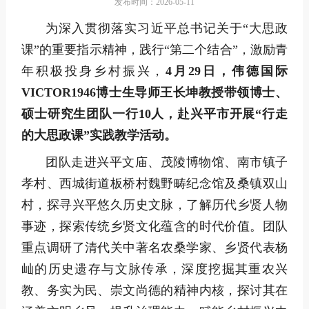
发布时间：2026-05-11
为深入贯彻落实习近平总书记关于“大思政
课”的重要指示精神，践行“第二个结合”，激励青
年积极投身乡村振兴，
4月29日，伟德国际
VICTOR1946博士生导师王长坤教授带领博士、
硕士研究生团队一行10人，赴兴平市开展“行走
的大思政课”实践教学活动。
团队走进兴平文庙、茂陵博物馆、南市镇子
孝村、西城街道板桥村魏野畴纪念馆及桑镇双山
村，探寻兴平悠久历史文脉，了解历代乡贤人物
事迹，探索传统乡贤文化蕴含的时代价值。团队
重点调研了清代关中著名农桑学家、乡贤代表杨
屾的历史遗存与文脉传承，深度挖掘其重农兴
教、务实为民、崇文尚德的精神内核，探讨其在