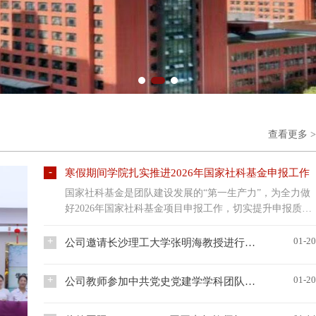
查看更多 
寒假期间学院扎实推进2026年国家社科基金申报工作
国家社科基金是团队建设发展的“第一生产力”，为全力做
好2026年国家社科基金项目申报工作，切实提升申报质量
与竞争力，伟德国际VICTOR1946高度重视、提前谋划，
充分利用寒假时间窗口，以走访专家、专家辅导、团队攻
01-2
公司邀请长沙理工大学张明海教授进行国家社科基金项目申报辅导
关为核心模式，扎实有序推进各项申报筹备工作。为精准
1月18日下午，学院在综南楼911会议室举办国家社科基金
把握2026年度国家社科基金申报最新精神与学科热点，让
项目申报专题辅导活动，特邀长沙理工大学伟德国际
01-2
公司教师参加中共党史党建学学科团队研修班（第六期）学习培训
申报选题更贴合学术前沿与国家战略需求，学院于1月13
VICTOR1946经理、博士生导师张明海教授对拟申报2026
日至16日、1月22日至27日开展校外学术交流活动。院领
2026年1月12日至16日，中国人民大学中共党史党建学院
年国家社科基金项目的教师进行“一对一”辅导。活动伊