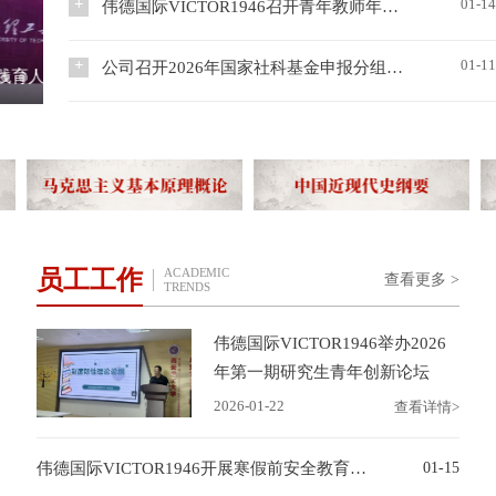
导...
举办了中共党史党建学学科团队研修班（第六期），公司
01-1
伟德国际VICTOR1946召开青年教师年度工作汇报会
始，梁严冰经理代表学院对张明海教授的莅临指导表示热
副教授冯晓霞、车冬梅，讲师胡杨参加研修并取得结业证
烈欢迎和衷心感谢，并简要介绍了学院2026年国家社科基
1月12日下午，伟德国际VICTOR1946在曲江校区教学十三
书。此次研修有来自全国70余所高校及科研机构中共党史
金项目申报的筹备情况、整体目标及当前进展。他指出，
楼911会议室召开青年教师年度工作汇报会，学院共21位
01-1
公司召开2026年国家社科基金申报分组论证会
党建学领域的学者，中国人民大学中共党史党建学院原经
伟德国际VICTOR1946开展“学习习近平文化思想”考察调研
国家社科基金项目是衡量高校科研实力和学术水平的重要
青年教师参加汇报，全面展示过去一年的工作成果并对新
理杨凤成、副经理侯新立出席了开班仪式。研修期间，中
根据《伟德国际VICTOR19462026年国家社科基金申报日
标志，...
一年的工作进行规划。院领导班子成员、教研室主任参加
国社会科学院“长城学者”、当代中国研究所研究员武力；
历》安排，为进一步完善选题方向，2026年1月5日至9
会议并作点评。会议由副经理乔夏阳主持。本次汇报会，
中央党校（国家行政学院）中国式现代化研究中心主...
日，学院举行国家社科基金选题深化与研究思路论证会。
根据人事处提出的全面了解青年教师工作情况，促进青年
本轮分组论证会重点围绕国家社科基金选题优化与论证思
教师成长发展的要求。参会青年教师通过PPT模式，分别
路进行，采用分组研讨方式进行。各研究小组在前期选题
从教学、科研、公共服务及存在的问题与不足等四个方面
方向论证基础上，进一步对选题角度、论证逻辑、框架设
汇报...
计展开深入打磨，论证会采用“陈述—点评—研讨”流程。
申报教师重点汇报了选题的变化与研究设计的初步框架；
员工工作
ACADEMIC
查看更多 >
TRENDS
随后...
伟德国际VICTOR1946举办2026
年第一期研究生青年创新论坛
2026-01-22
查看详情>
伟德国际VICTOR1946开展寒假前安全教育暨安全网格员培训会
01-15