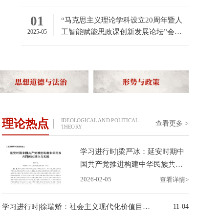
4
01
“马克思主义理论学科设立20周年暨人
1
工智能赋能思政课创新发展论坛”会议
2025-05
伟德国际VICTOR1946更名十周年暨学院“十五五”高质量发展研讨会成功举行
通知及征稿启事
理论热点
IDEOLOGICAL AND POLITICAL
查看更多 >
THEORY
学习进行时|梁严冰：延安时期中
国共产党推进构建中华民族共同
体的理论与实践
2026-02-05
查看详情>
学习进行时|徐瑞矫：社会主义现代化价值目标提升与培育时代新人
11-04