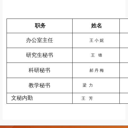
职务
姓名
办公室主任
王 小 妮
研究生秘书
王 锋
科研秘书
郝 丹 梅
教学秘书
梁 力
文秘内勤
61
王 芳