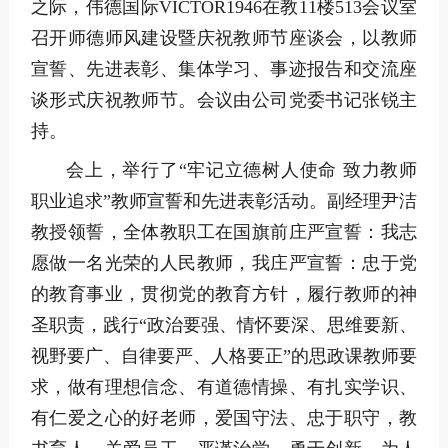
之际，伟德国际VICTOR1946在教11楼513会议室
召开师德师风建设暨庆祝教师节座谈会，以教师
宣誓、先进表彰、集体学习、事迹报告和交流座
谈形式庆祝教师节。会议由公司党委书记张锐主
持。
会上，举行了“牢记立德树人使命 致力教师
职业追求”教师宣誓和先进表彰活动。副经理尹洁
教授领誓，全体教职工在国旗前庄严宣誓：我志
愿做一名光荣的人民教师，我庄严宣誓：忠于党
的教育事业，贯彻党的教育方针，履行教师的神
圣职责，践行“政治要强、情怀要深、思维要新、
视野要广、自律要严、人格要正”的思政课教师要
求，做有理想信念、有道德情操、有扎实学识、
有仁爱之心的好老师，爱国守法、忠于职守，教